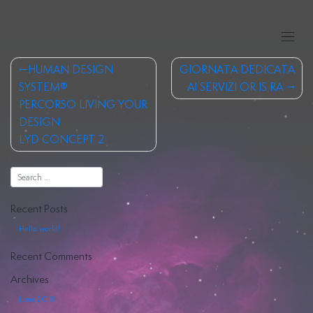
Skip
to
content
Post
HUMAN DESIGN
GIORNATA DEDICATA
navigation
SYSTEM®
AI SERVIZI OR IS RA
PERCORSO LIVING YOUR
DESIGN
Human
LYD CONCEPT 2
Design
Costellazioni
Recent Posts
Iniziatiche
Hello world!
Registri
Recent Comments
Akashici
Archives
June 2018
Hiya