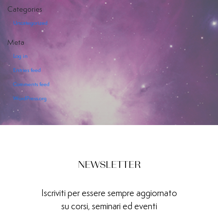
Categories
Uncategorized
Meta
Log in
EVENTI
Entries feed
Comments feed
SERVIZI
OFFERTI
WordPress.org
NEWSLETTER
Iscriviti per essere sempre aggiornato
su corsi, seminari ed eventi