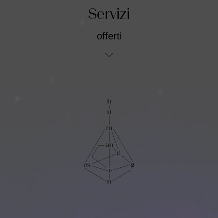
Servizi
offerti
Human
Design
Costellazioni
Iniziatiche
Registri