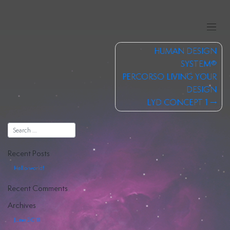
Skip
to
content
Post
HUMAN DESIGN
navigation
SYSTEM®
PERCORSO LIVING YOUR
DESIGN
Human
LYD CONCEPT 1
Design
Costellazioni
Recent Posts
Iniziatiche
Hello world!
Registri
Recent Comments
Akashici
Archives
June 2018
Hiya