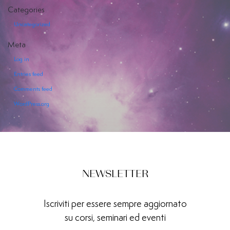
Categories
Uncategorized
Meta
Log in
EVENTI
Entries feed
Comments feed
SERVIZI
OFFERTI
WordPress.org
NEWSLETTER
Iscriviti per essere sempre aggiornato
su corsi, seminari ed eventi