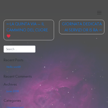
Skip
to
content
Post
LA QUINTA VIA — IL
GIORNATA DEDICATA
navigation
CAMMINO DEL CUORE
AI SERVIZI OR IS RA
Human
Design
Recent Posts
Costellazioni
Hello world!
Iniziatiche
Recent Comments
Archives
Registri
June 2018
Akashici
Categories
Hiya
Uncategorized