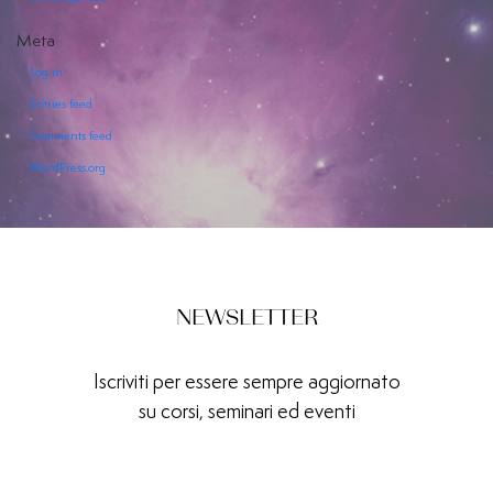
Meta
Log in
Entries feed
Comments feed
EVENTI
WordPress.org
SERVIZI
OFFERTI
NEWSLETTER
Iscriviti per essere sempre aggiornato
su corsi, seminari ed eventi