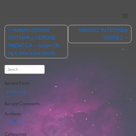
Skip
to
content
Post
HUMAN DESIGN
VIAGGIO IN ESSENZA:
navigation
SYSTEM® — LEZIONE
VERITÀ 2
INIZIATICA — Scopri Chi
sei e Ama la tua Unicità
Human
Design
Costellazioni
Recent Posts
Hello world!
Iniziatiche
Recent Comments
Registri
Archives
Akashici
June 2018
Hiya
Categories