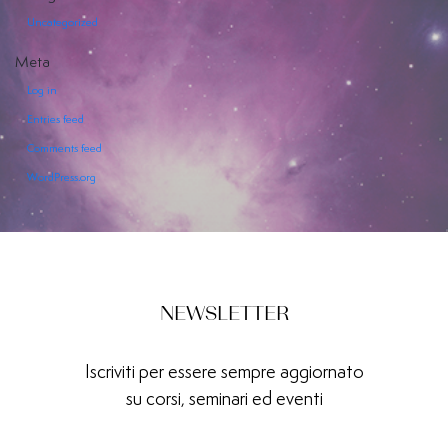
Uncategorized
Meta
Log in
Entries feed
EVENTI
Comments feed
SERVIZI
WordPress.org
OFFERTI
NEWSLETTER
Iscriviti per essere sempre aggiornato
su corsi, seminari ed eventi