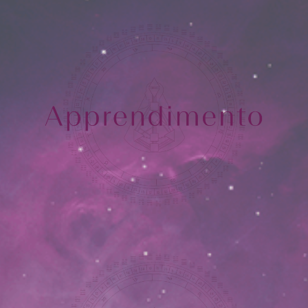
Registri
Akashici
Hiya
EVENTI
SERVIZI
OFFERTI