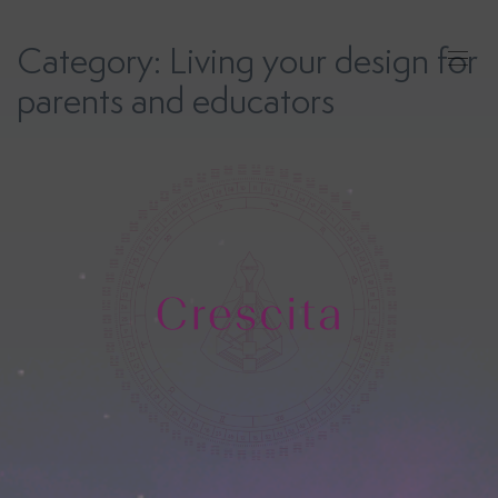
Skip
to
Category:
Living your design for
content
parents and educators
Human
Design
Costellazioni
Iniziatiche