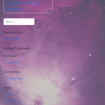
LE FORZE – ANGELI,
DEMONI…
Hiya
Recent Posts
Hello world!
EVENTI
Recent Comments
SERVIZI
Archives
OFFERTI
June 2018
Categories
Uncategorized
Meta
Log in
Entries feed