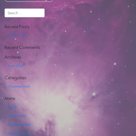
Hiya
Recent Posts
Hello world!
Recent Comments
EVENTI
Archives
SERVIZI
June 2018
OFFERTI
Categories
Uncategorized
Meta
Log in
Entries feed
Comments feed
WordPress.org