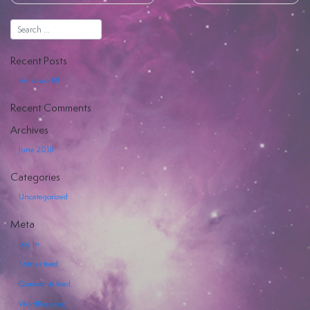
Hiya
Recent Posts
Hello world!
Recent Comments
EVENTI
Archives
SERVIZI
June 2018
OFFERTI
Categories
Uncategorized
Meta
Log in
Entries feed
Comments feed
WordPress.org