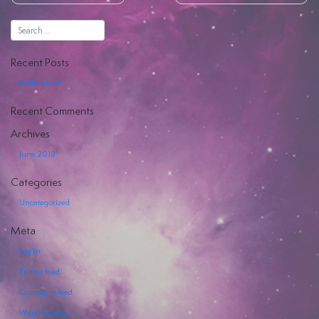
Hiya
Recent Posts
Hello world!
Recent Comments
EVENTI
Archives
SERVIZI
June 2018
OFFERTI
Categories
Uncategorized
Meta
Log in
Entries feed
Comments feed
WordPress.org