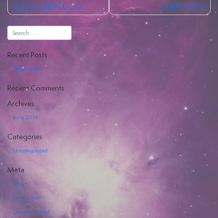
VIA DEL RISVEGLIO
DI SINTESI
Hiya
Recent Posts
Hello world!
EVENTI
Recent Comments
Archives
SERVIZI
OFFERTI
June 2018
Categories
Uncategorized
Meta
Log in
Entries feed
Comments feed