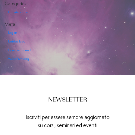
Categories
Uncategorized
Meta
Log in
EVENTI
Entries feed
Comments feed
SERVIZI
WordPress.org
OFFERTI
NEWSLETTER
Iscriviti per essere sempre aggiornato
su corsi, seminari ed eventi